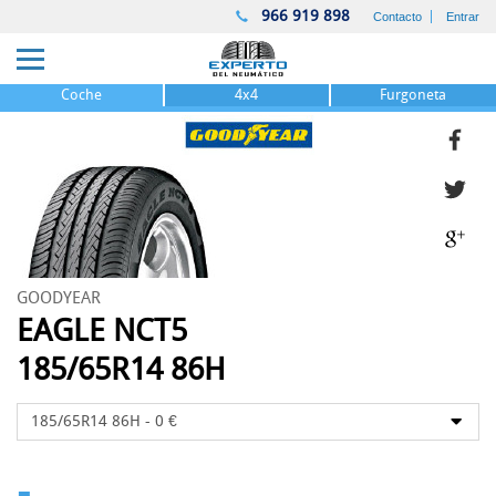
966 919 898
Contacto
Entrar
Coche
4x4
Furgoneta
GOODYEAR
EAGLE NCT5
185/65R14 86H
-