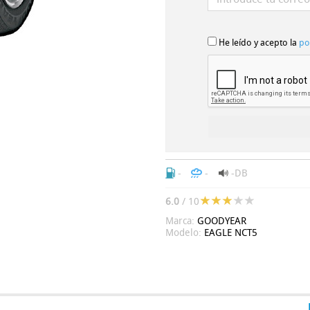
He leído y acepto la
po
-
-
-DB
6.0
/ 10
Marca:
GOODYEAR
Modelo:
EAGLE NCT5