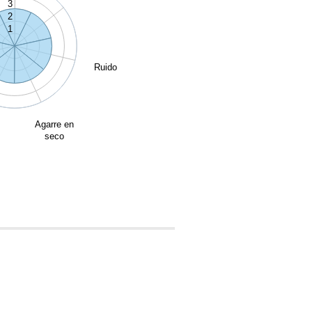
3
2
1
Ruido
Agarre en
seco