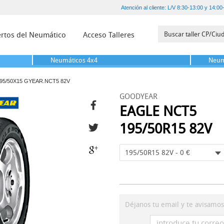
Atención al cliente: L/V 8:30-13:00 y 14:00
rtos del Neumático
Acceso Talleres
Neumáticos
4x4
Neum
95/50X15 GYEAR.NCT5 82V
GOODYEAR
EAGLE NCT5
195/50R15 82V
195/50R15 82V - 0 €
Déjanos tu email y te avisamo