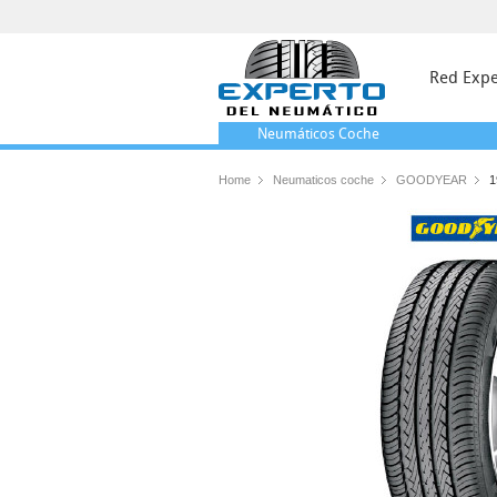
Red Expe
Neumáticos
Coche
Home
Neumaticos coche
GOODYEAR
1