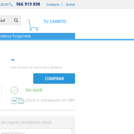
966 919 898
-18:00
Contacto
Entrar
TU CARRITO
áticos
Furgoneta
-
(IVA incluído en Península y Baleares)
COMPRAR
Sin stock
Envío e instalación en 48h
s en cuanto recibamos stock