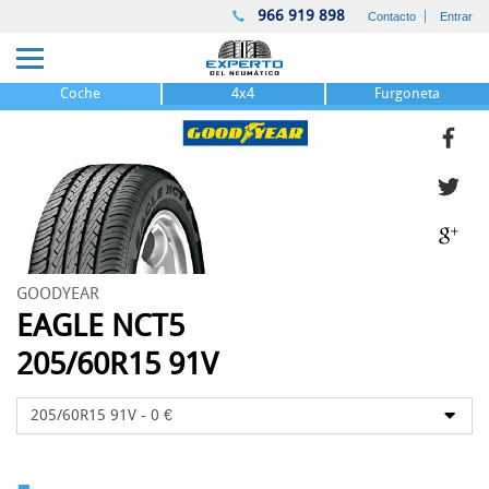
966 919 898
Contacto
Entrar
Coche
4x4
Furgoneta
GOODYEAR
EAGLE NCT5
205/60R15 91V
-