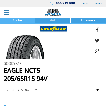
966 919 898
Contacto
Entrar
Coche
4x4
Furgoneta
GOODYEAR
EAGLE NCT5
205/65R15 94V
-