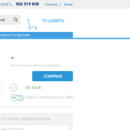
966 919 898
-18:00
Contacto
Entrar
TU CARRITO
áticos
Furgoneta
-
(IVA incluído en Península y Baleares)
COMPRAR
Sin stock
Envío e instalación en 48h
s en cuanto recibamos stock