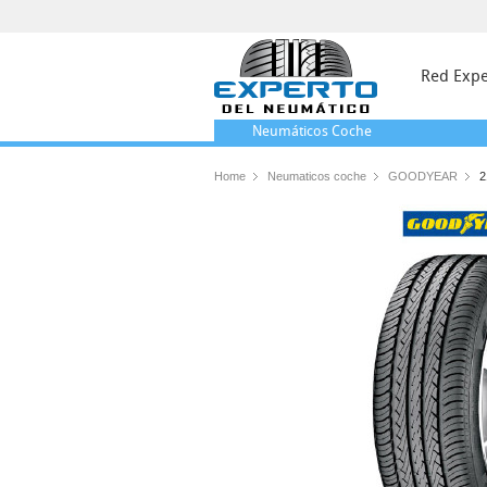
Red Expe
Neumáticos
Coche
Home
Neumaticos coche
GOODYEAR
2