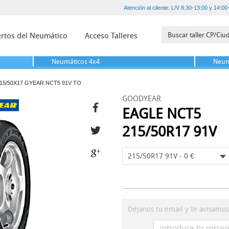
Atención al cliente: L/V 8:30-13:00 y 14:00
rtos del Neumático
Acceso Talleres
Neumáticos
4x4
Neum
15/50X17 GYEAR.NCT5 91V TO
GOODYEAR
EAGLE NCT5
215/50R17 91V
215/50R17 91V - 0 €
Déjanos tu email y te avisamo