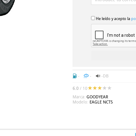
He leído y acepto la
po
-
-
-DB
6.0
/ 10
Marca:
GOODYEAR
Modelo:
EAGLE NCT5