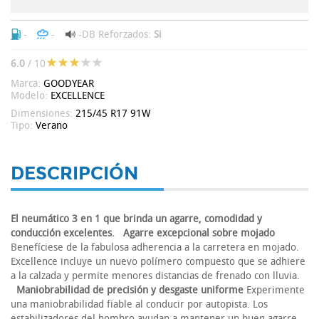
-
-
-DB
Reforzados:
Si
6.0
/ 10
Marca:
GOODYEAR
Modelo:
EXCELLENCE
Dimensiones:
215/45 R17 91W
Tipo:
Verano
DESCRIPCIÓN
El neumático 3 en 1 que brinda un agarre, comodidad y
conducción excelentes.
Agarre excepcional sobre mojado
Benefíciese de la fabulosa adherencia a la carretera en mojado.
Excellence incluye un nuevo polímero compuesto que se adhiere
a la calzada y permite menores distancias de frenado con lluvia.
Maniobrabilidad de precisión y desgaste uniforme
Experimente
una maniobrabilidad fiable al conducir por autopista. Los
estabilizadores del hombro ayudan a mantener un buen agarre