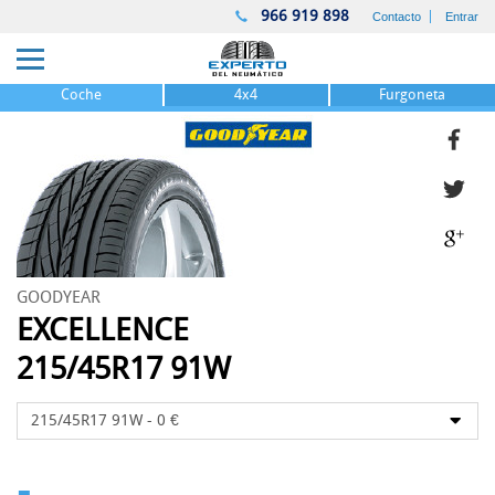
966 919 898
Contacto
Entrar
Coche
4x4
Furgoneta
GOODYEAR
EXCELLENCE
215/45R17 91W
-