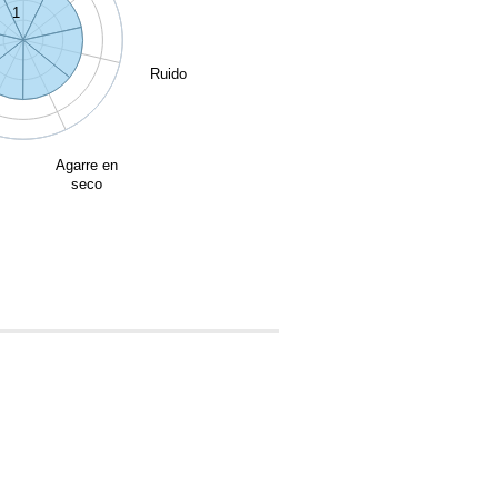
1
Ruido
Agarre en
seco