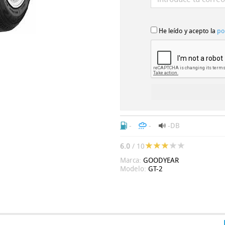
He leído y acepto la
po
-
-
-DB
6.0
/ 10
Marca:
GOODYEAR
Modelo:
GT-2