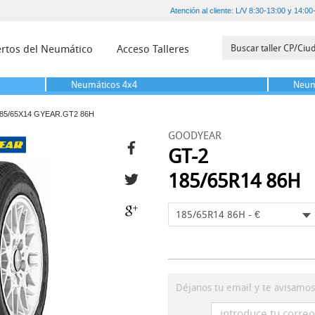
Atención al cliente: L/V 8:30-13:00 y 14:00
rtos del Neumático
Acceso Talleres
Neumáticos
4x4
Neum
85/65X14 GYEAR.GT2 86H
GOODYEAR
GT-2
185/65R14 86H
185/65R14 86H - €
Déjanos tu email y te avisamo