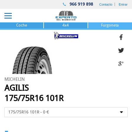
966 919 898
Contacto
Entrar
Coche
4x4
Furgoneta
MICHELIN
AGILIS
175/75R16 101R
-