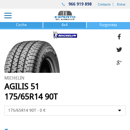
966 919 898
Contacto
Entrar
Coche
4x4
Furgoneta
MICHELIN
AGILIS 51
175/65R14 90T
-