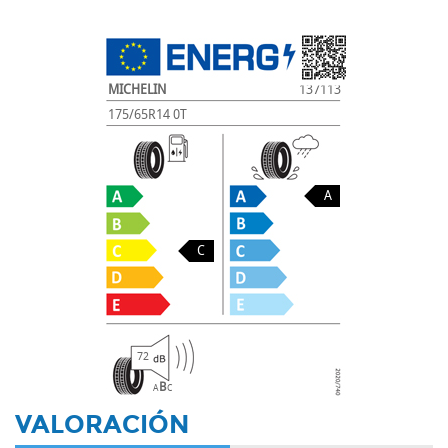
MICHELIN
137113
175/65R14 0T
A
C
72
B
A
C
VALORACIÓN