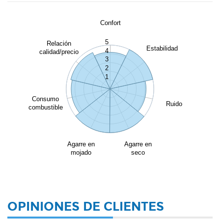
Confort
5
Relación
Estabilidad
4
calidad/precio
3
2
1
Consumo
Ruido
combustible
Agarre en
Agarre en
mojado
seco
OPINIONES DE CLIENTES