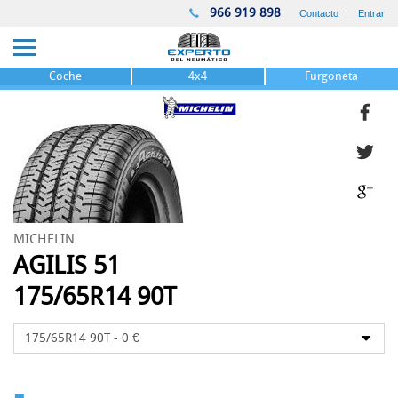
966 919 898
Contacto
Entrar
Coche
4x4
Furgoneta
MICHELIN
AGILIS 51
175/65R14 90T
-