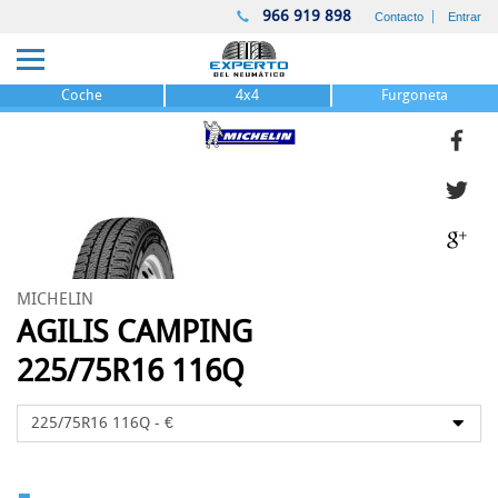
966 919 898
Contacto
Entrar
Coche
4x4
Furgoneta
MICHELIN
AGILIS CAMPING
225/75R16 116Q
-