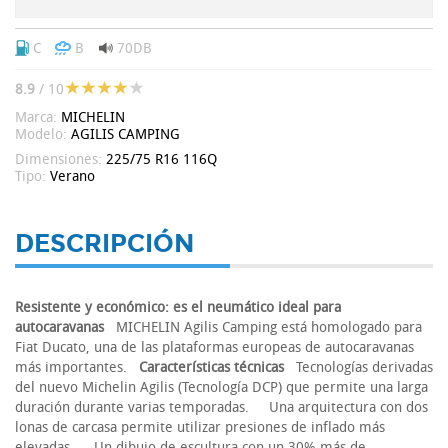
C
B
70DB
8.9
/ 10
Marca:
MICHELIN
Modelo:
AGILIS CAMPING
Dimensiones:
225/75 R16 116Q
Tipo:
Verano
DESCRIPCIÓN
Resistente y económico: es el neumático ideal para
autocaravanas
MICHELIN Agilis Camping está homologado para
Fiat Ducato, una de las plataformas europeas de autocaravanas
más importantes.
Características técnicas
Tecnologías derivadas
del nuevo Michelin Agilis (Tecnología DCP) que permite una larga
duración durante varias temporadas. Una arquitectura con dos
lonas de carcasa permite utilizar presiones de inflado más
elevadas. Un dibujo de escultura con un 30% más de