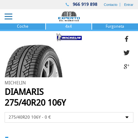
966 919 898
Contacto
Entrar
Coche
4x4
Furgoneta
MICHELIN
DIAMARIS
275/40R20 106Y
-