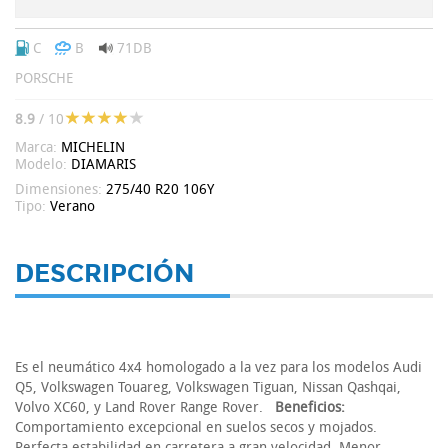
C
B
71DB
PORSCHE
8.9
/ 10
Marca:
MICHELIN
Modelo:
DIAMARIS
Dimensiones:
275/40 R20 106Y
Tipo:
Verano
DESCRIPCIÓN
Es el neumático 4x4 homologado a la vez para los modelos Audi
Q5, Volkswagen Touareg, Volkswagen Tiguan, Nissan Qashqai,
Volvo XC60, y Land Rover Range Rover.
Beneficios:
Comportamiento excepcional en suelos secos y mojados.
Perfecta estabilidad en carretera a gran velocidad. Menor