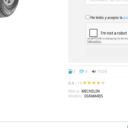
He leído y acepto la
po
E
B
76DB
8.4
/ 10
Marca:
MICHELIN
Modelo:
DIAMARIS