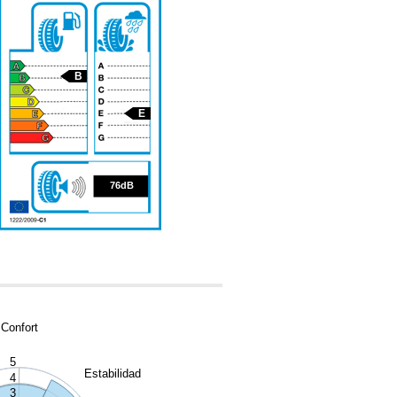
B
E
76
76dB
Confort
5
Estabilidad
4
3