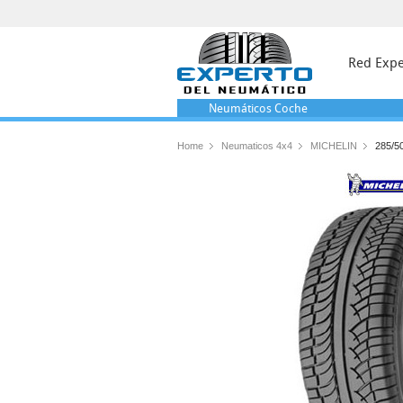
Red Expe
Neumáticos
Coche
Home
Neumaticos 4x4
MICHELIN
285/5