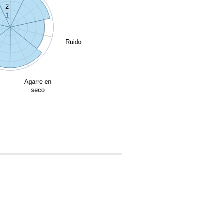
2
1
Ruido
Agarre en
seco