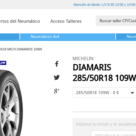
Atención al cliente: L/V 8:30-13:00 y 14:00
rtos del Neumático
Acceso Talleres
Neumáticos
4x4
Neum
0X18 MICH.DIAMARIS 109W
MICHELIN
DIAMARIS
285/50R18 109W
285/50R18 109W - 0 €
Déjanos tu email y te avisamo