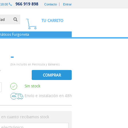
966 919 898
-18:00
Contacto
Entrar
TU CARRITO
áticos
Furgoneta
-
(IVA incluído en Península y Baleares)
COMPRAR
Sin stock
Envío e instalación en 48h
s en cuanto recibamos stock