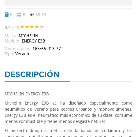
E
B
69DB
8.4
/ 10
Marca:
MICHELIN
Modelo:
ENERGY E3B
Dimensiones:
165/65 R13 77T
Tipo:
Verano
DESCRIPCIÓN
MICHELIN ENERGY E3B
Michelin Energy E3B se ha diseñado especialmente como
neumático de verano para coches urbanos y monovolúmenes.
Energy E3B es el neumático más económico de su clase, consume
menos combustible y tiene menos desgaste natural.
El perfecto dibujo asimétrico de la banda de rodadura y las
constantes entalladuras proporcionan el mejor agarre en