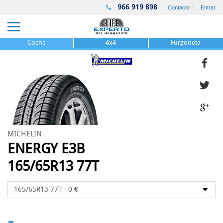
966 919 898
Contacto
Entrar
Coche
4x4
Furgoneta
MICHELIN
ENERGY E3B
165/65R13 77T
-