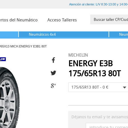
Atención al cliente: L/V 8:30-13:00 y 14:00
rtos del Neumático
Acceso Talleres
Neumáticos
4x4
Neum
/65X13 MICH.ENERGY E3B1 80T
MICHELIN
ENERGY E3B
175/65R13 80T
175/65R13 80T - 0 €
Déjanos tu email y te avisamo