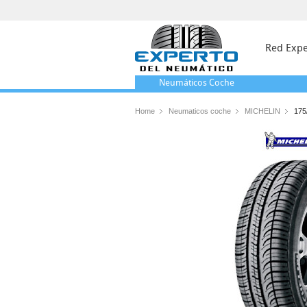
Red Expe
Neumáticos
Coche
Home
Neumaticos coche
MICHELIN
175