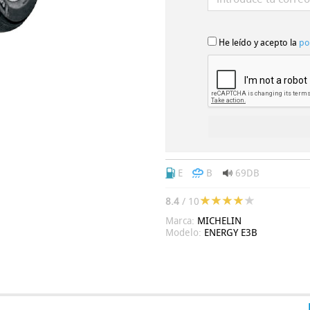
He leído y acepto la
po
E
B
69DB
8.4
/ 10
Marca:
MICHELIN
Modelo:
ENERGY E3B