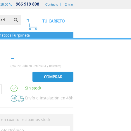
966 919 898
-18:00
Contacto
Entrar
TU CARRITO
áticos
Furgoneta
-
(IVA incluído en Península y Baleares)
COMPRAR
Sin stock
Envío e instalación en 48h
s en cuanto recibamos stock