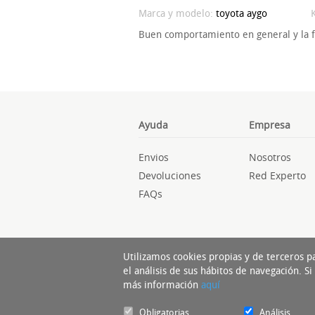
Marca y modelo:
toyota
aygo
Buen comportamiento en general y la fi
Ayuda
Empresa
Envios
Nosotros
Devoluciones
Red Experto
FAQs
Utilizamos cookies propias y de terceros p
el análisis de sus hábitos de navegación. 
más información
aquí
Obligatorias
Análisis