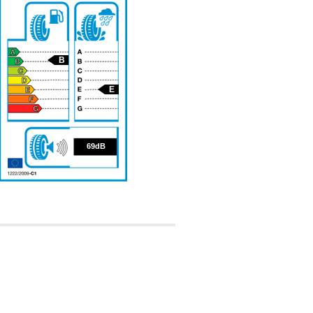
B
E
69
69dB