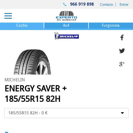
966 919 898
Contacto
Entrar
Coche
4x4
Furgoneta
MICHELIN
ENERGY SAVER +
185/55R15 82H
-