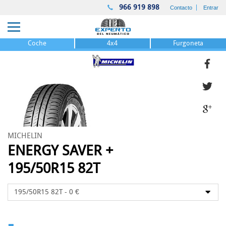
966 919 898
Contacto
Entrar
Coche
4x4
Furgoneta
MICHELIN
ENERGY SAVER +
195/50R15 82T
-