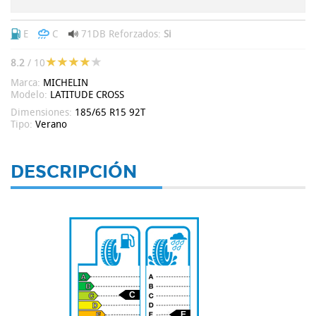
E
C
71DB
Reforzados:
Si
8.2
/ 10
Marca:
MICHELIN
Modelo:
LATITUDE CROSS
Dimensiones:
185/65 R15 92T
Tipo:
Verano
DESCRIPCIÓN
C
E