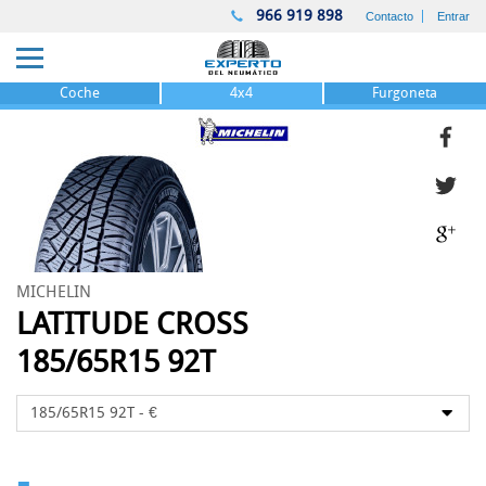
966 919 898
Contacto
Entrar
Coche
4x4
Furgoneta
MICHELIN
LATITUDE CROSS
185/65R15 92T
-