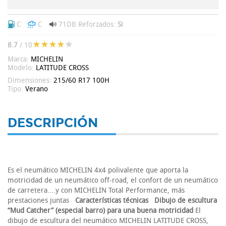
C
C
71DB
Reforzados:
Si
8.7
/ 10
Marca:
MICHELIN
Modelo:
LATITUDE CROSS
Dimensiones:
215/60 R17 100H
Tipo:
Verano
DESCRIPCIÓN
Es el neumático MICHELIN 4x4 polivalente que aporta la
motricidad de un neumático off-road, el confort de un neumático
de carretera....y con MICHELIN Total Performance, más
prestaciones juntas
Características técnicas
Dibujo de escultura
“Mud Catcher” (especial barro) para una buena motricidad
El
dibujo de escultura del neumático MICHELIN LATITUDE CROSS,