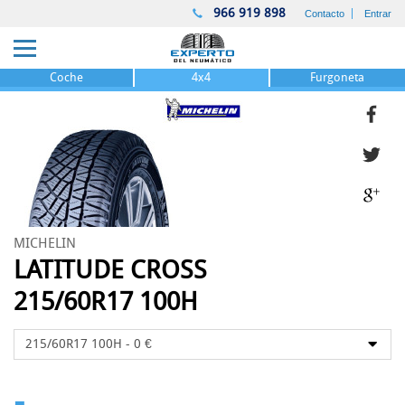
966 919 898
Contacto
Entrar
Coche
4x4
Furgoneta
MICHELIN
LATITUDE CROSS
215/60R17 100H
-