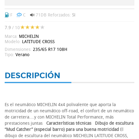
F
C
71DB
Reforzados:
Si
7.9
/ 10
Marca:
MICHELIN
Modelo:
LATITUDE CROSS
Dimensiones:
235/65 R17 108H
Tipo:
Verano
DESCRIPCIÓN
Es el neumático MICHELIN 4x4 polivalente que aporta la
motricidad de un neumático off-road, el confort de un neumático
de carretera....y con MICHELIN Total Performance, más
prestaciones juntas
Características técnicas
Dibujo de escultura
“Mud Catcher” (especial barro) para una buena motricidad
El
dibujo de escultura del neumático MICHELIN LATITUDE CROSS,