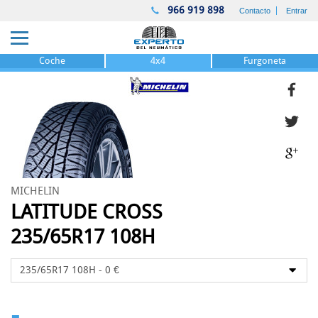
966 919 898
Contacto
Entrar
Coche
4x4
Furgoneta
MICHELIN
LATITUDE CROSS
235/65R17 108H
-