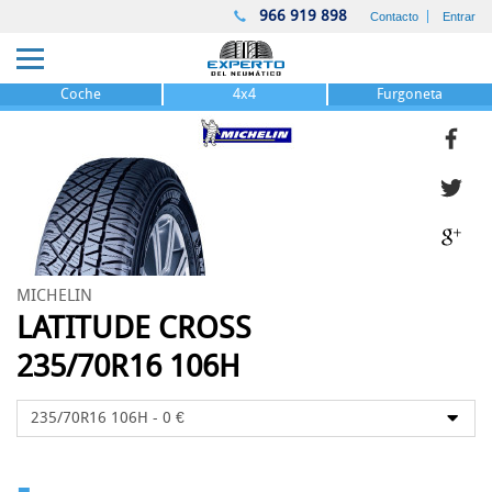
966 919 898
Contacto
Entrar
Coche
4x4
Furgoneta
MICHELIN
LATITUDE CROSS
235/70R16 106H
-