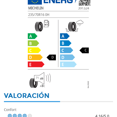
MICHELIN
391324
235/70R16 0H
C
D
71
B
A
C
VALORACIÓN
Confort
4.16/5.0