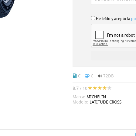
He leído y acepto la
po
C
C
72DB
8.7
/ 10
Marca:
MICHELIN
Modelo:
LATITUDE CROSS