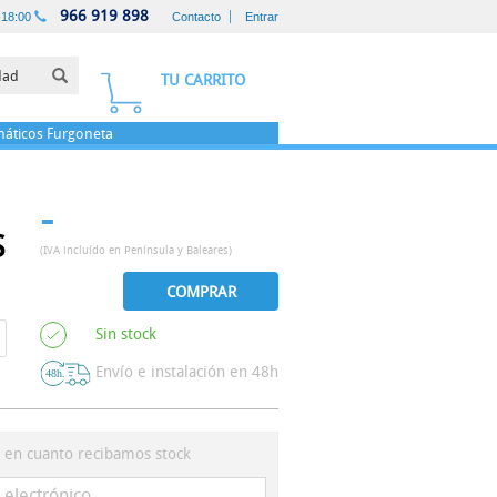
966 919 898
-18:00
Contacto
Entrar
TU CARRITO
áticos
Furgoneta
-
S
(IVA incluído en Península y Baleares)
COMPRAR
Sin stock
Envío e instalación en 48h
s en cuanto recibamos stock