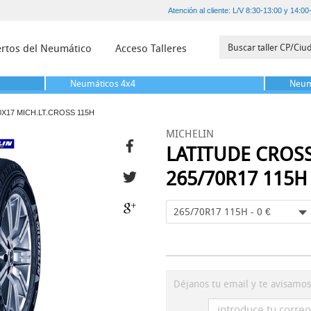
Atención al cliente: L/V 8:30-13:00 y 14:00
rtos del Neumático
Acceso Talleres
Neumáticos
4x4
Neum
0X17 MICH.LT.CROSS 115H
MICHELIN
LATITUDE CROS
265/70R17 115H
265/70R17 115H - 0 €
Déjanos tu email y te avisamo