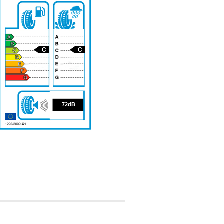
C
C
72
72dB