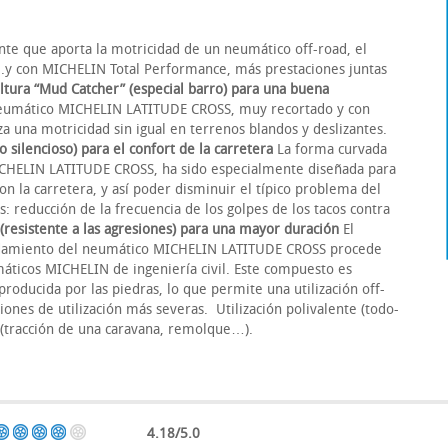
te que aporta la motricidad de un neumático off-road, el
...y con MICHELIN Total Performance, más prestaciones juntas
ltura “Mud Catcher” (especial barro) para una buena
 neumático MICHELIN LATITUDE CROSS, muy recortado y con
za una motricidad sin igual en terrenos blandos y deslizantes.
o silencioso) para el confort de la carretera
La forma curvada
ICHELIN LATITUDE CROSS, ha sido especialmente diseñada para
n la carretera, y así poder disminuir el típico problema del
 reducción de la frecuencia de los golpes de los tacos contra
resistente a las agresiones) para una mayor duración
El
damiento del neumático MICHELIN LATITUDE CROSS procede
máticos MICHELIN de ingeniería civil. Este compuesto es
producida por las piedras, lo que permite una utilización off-
iones de utilización más severas. Utilización polivalente (todo-
os (tracción de una caravana, remolque…).
4.18/5.0