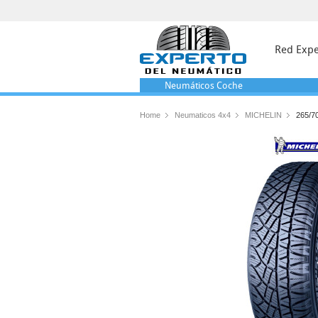
Red Expe
Neumáticos
Coche
Home
Neumaticos 4x4
MICHELIN
265/7