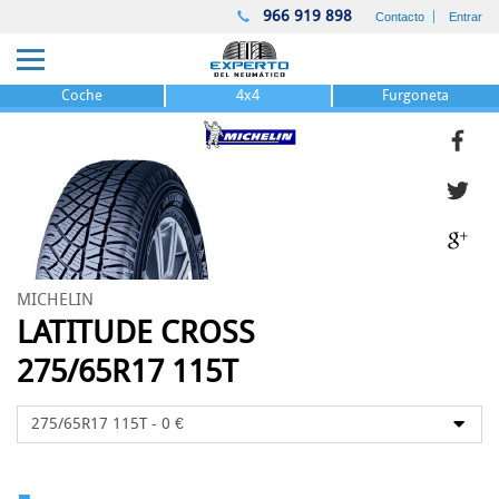
966 919 898
Contacto
Entrar
Coche
4x4
Furgoneta
MICHELIN
LATITUDE CROSS
275/65R17 115T
-