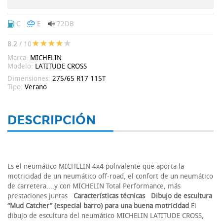
C
E
72DB
8.2
/ 10
Marca:
MICHELIN
Modelo:
LATITUDE CROSS
Dimensiones:
275/65 R17 115T
Tipo:
Verano
DESCRIPCIÓN
Es el neumático MICHELIN 4x4 polivalente que aporta la
motricidad de un neumático off-road, el confort de un neumático
de carretera....y con MICHELIN Total Performance, más
prestaciones juntas
Características técnicas
Dibujo de escultura
“Mud Catcher” (especial barro) para una buena motricidad
El
dibujo de escultura del neumático MICHELIN LATITUDE CROSS,