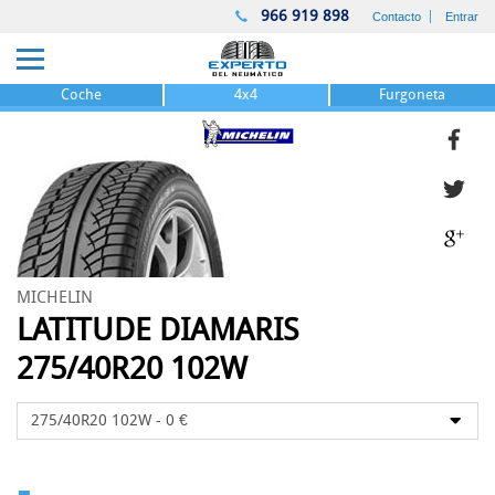
966 919 898
Contacto
Entrar
Coche
4x4
Furgoneta
MICHELIN
LATITUDE DIAMARIS
275/40R20 102W
-