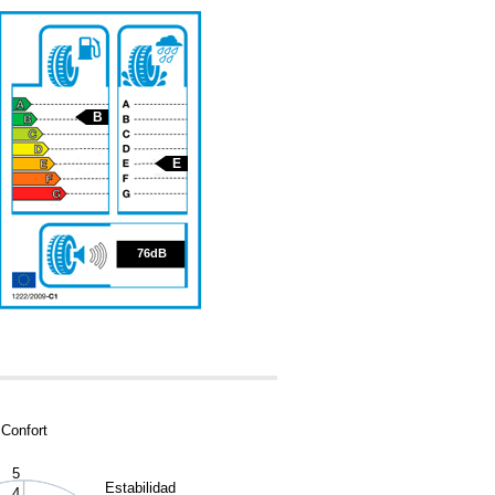
B
E
76
76dB
Confort
5
Estabilidad
4