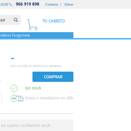
966 919 898
-18:00
Contacto
Entrar
TU CARRITO
áticos
Furgoneta
-
(IVA incluído en Península y Baleares)
COMPRAR
Sin stock
Envío e instalación en 48h
s en cuanto recibamos stock