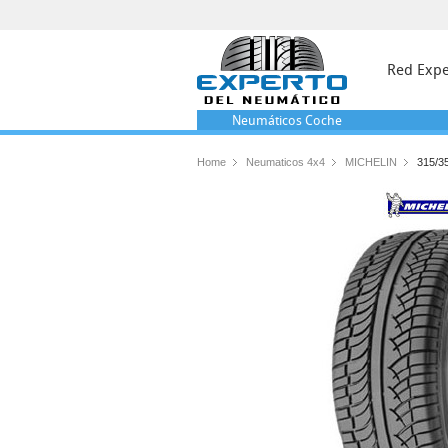
Red Expe
Neumáticos
Coche
Home
Neumaticos 4x4
MICHELIN
315/3