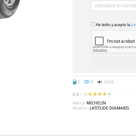
He leído y acepto la
po
E
B
76DB
8.4
/ 10
Marca:
MICHELIN
Modelo:
LATITUDE DIAMARIS