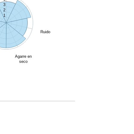
3
2
1
Ruido
Agarre en
seco