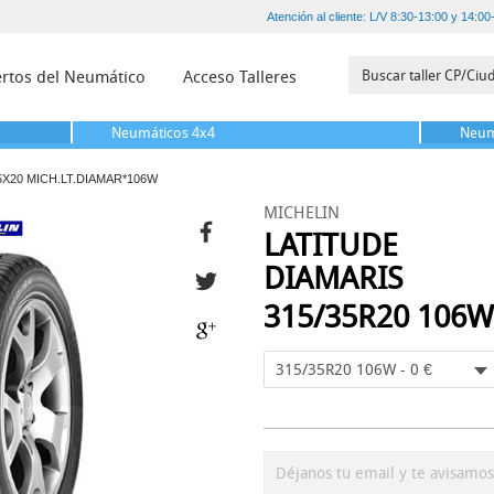
Atención al cliente: L/V 8:30-13:00 y 14:00
rtos del Neumático
Acceso Talleres
Neumáticos
4x4
Neum
5X20 MICH.LT.DIAMAR*106W
MICHELIN
LATITUDE
DIAMARIS
315/35R20 106W
315/35R20 106W - 0 €
Déjanos tu email y te avisamo