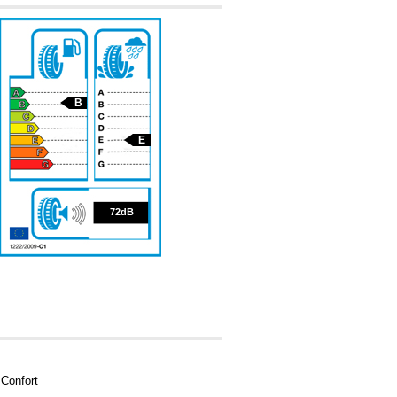
B
E
72
72dB
Confort