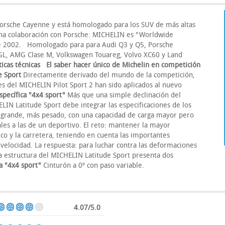
Porsche Cayenne y está homologado para los SUV de más altas
ha colaboración con Porsche: MICHELIN es "Worldwide
e 2002. Homologado para para Audi Q3 y Q5, Porsche
GL, AMG Clase M, Volkswagen Touareg, Volvo XC60 y Land
ticas técnicas
El saber hacer único de Michelin en competición
e Sport
Directamente derivado del mundo de la competición,
es del MICHELIN Pilot Sport 2 han sido aplicados al nuevo
specífica "4x4 sport"
Más que una simple declinación del
LIN Latitude Sport debe integrar las especificaciones de los
 grande, más pesado, con una capacidad de carga mayor pero
les a las de un deportivo. El reto: mantener la mayor
co y la carretera, teniendo en cuenta las importantes
velocidad. La respuesta: para luchar contra las deformaciones
la estructura del MICHELIN Latitude Sport presenta dos
ca "4x4 sport"
Cinturón a 0º con paso variable.
4.07/5.0