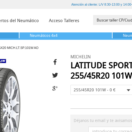
Atención al cliente: L/V 8:30-13:00 y 14:00
rtos del Neumático
Acceso Talleres
Neumáticos
4x4
Neum
5X20 MICH.LT.SP.101W AO
MICHELIN
LATITUDE SPOR
255/45R20 101W
255/45R20 101W - 0 €
Déjanos tu email y te avisamo