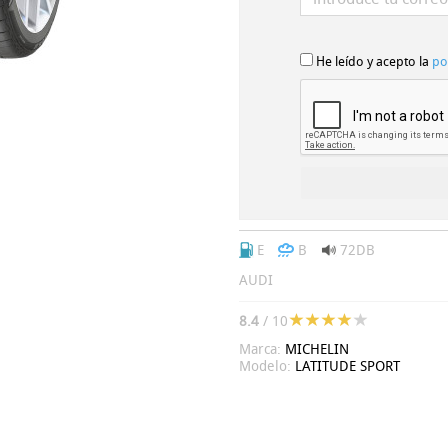
He leído y acepto la
po
E
B
72DB
AUDI
8.4
/ 10
Marca:
MICHELIN
Modelo:
LATITUDE SPORT