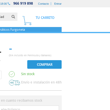
966 919 898
-18:00
Contacto
Entrar
TU CARRITO
áticos
Furgoneta
-
T
(IVA incluído en Península y Baleares)
COMPRAR
Sin stock
Envío e instalación en 48h
s en cuanto recibamos stock