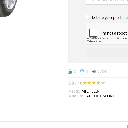
He leído y acepto la
po
C
B
72DB
8.9
/ 10
Marca:
MICHELIN
Modelo:
LATITUDE SPORT