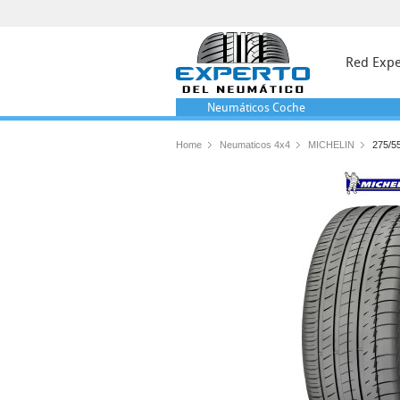
Red Expe
Neumáticos
Coche
Home
Neumaticos 4x4
MICHELIN
275/5