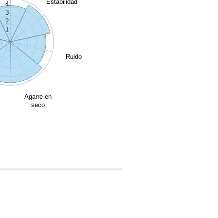
Estabilidad
4
3
2
1
Ruido
Agarre en
seco