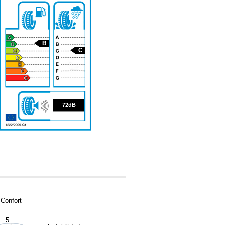
B
C
72
72dB
Confort
5