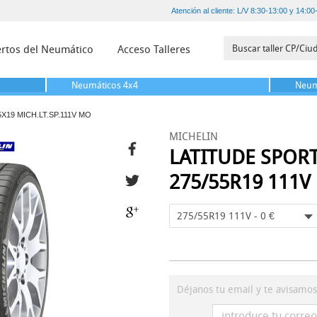
Atención al cliente: L/V 8:30-13:00 y 14:00
rtos del Neumático
Acceso Talleres
Neumáticos
4x4
Neum
5X19 MICH.LT.SP.111V MO
MICHELIN
LATITUDE SPOR
275/55R19 111V
275/55R19 111V - 0 €
Déjanos tu email y te avisamo