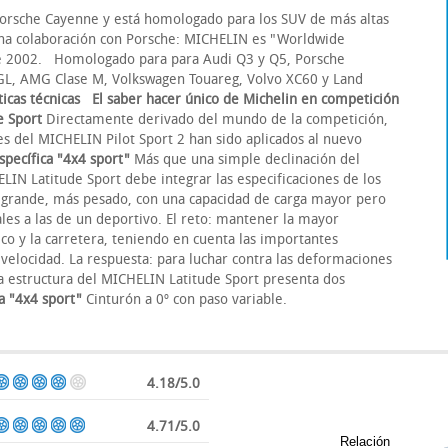
Porsche Cayenne y está homologado para los SUV de más altas
ha colaboración con Porsche: MICHELIN es "Worldwide
e 2002. Homologado para para Audi Q3 y Q5, Porsche
GL, AMG Clase M, Volkswagen Touareg, Volvo XC60 y Land
ticas técnicas
El saber hacer único de Michelin en competición
e Sport
Directamente derivado del mundo de la competición,
es del MICHELIN Pilot Sport 2 han sido aplicados al nuevo
specífica "4x4 sport"
Más que una simple declinación del
LIN Latitude Sport debe integrar las especificaciones de los
 grande, más pesado, con una capacidad de carga mayor pero
les a las de un deportivo. El reto: mantener la mayor
co y la carretera, teniendo en cuenta las importantes
velocidad. La respuesta: para luchar contra las deformaciones
la estructura del MICHELIN Latitude Sport presenta dos
ca "4x4 sport"
Cinturón a 0º con paso variable.
4.18/5.0
4.71/5.0
Relación