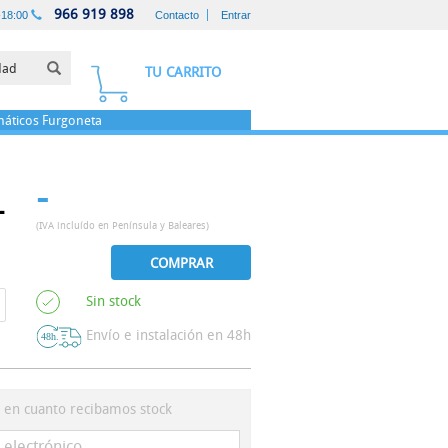
966 919 898
-18:00
Contacto
Entrar
TU CARRITO
áticos
Furgoneta
-
T
(IVA incluído en Península y Baleares)
COMPRAR
Sin stock
Envío e instalación en 48h
s en cuanto recibamos stock