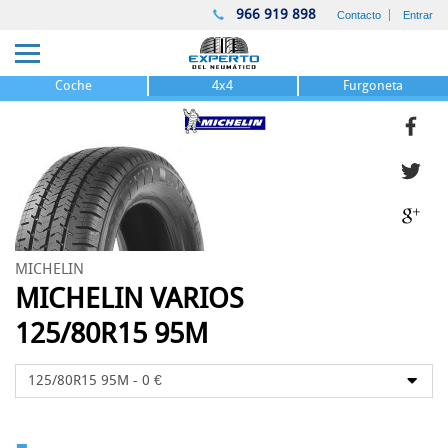
966 919 898
Contacto
Entrar
Coche
4x4
Furgoneta
MICHELIN
MICHELIN VARIOS
125/80R15 95M
-