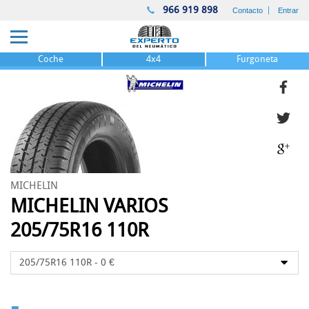
966 919 898
Contacto
Entrar
Coche
4x4
Furgoneta
MICHELIN
MICHELIN VARIOS
205/75R16 110R
-