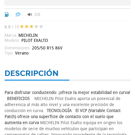
-
-
-DB
6.0
/ 10
Marca:
MICHELIN
Modelo:
PILOT EXALTO
Dimensiones:
205/50 R15 86V
Tipo:
Verano
DESCRIPCIÓN
Para disfrutar conduciendo: ¡ofrece la mejor estabilidad en curva!
BENEFICIOS
MICHELIN Pilot Exalto aporta un potencial de
adherencia al más alto nivel y una excelente precisión de
conducción en curva
TECNOLOGÍA
El VCP (Variable Contact
Patch) ofrece una superficie de contacto con el suelo que
aumenta en curva
MICHELIN Pilot Exalto equipa en origen los
modelos de serie de muchos vehículos que participan en
campeonatos de rallies. Innovación procedente de la tecnología