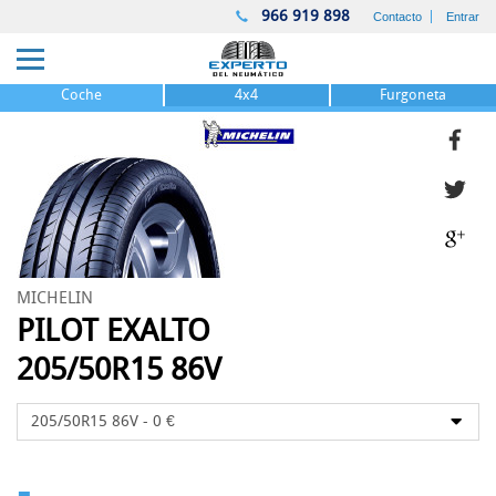
966 919 898
Contacto
Entrar
Coche
4x4
Furgoneta
MICHELIN
PILOT EXALTO
205/50R15 86V
-