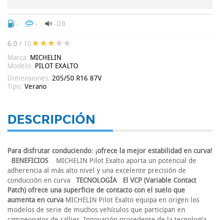
-
-
-DB
6.0
/ 10
Marca:
MICHELIN
Modelo:
PILOT EXALTO
Dimensiones:
205/50 R16 87V
Tipo:
Verano
DESCRIPCIÓN
Para disfrutar conduciendo: ¡ofrece la mejor estabilidad en curva!
BENEFICIOS
MICHELIN Pilot Exalto aporta un potencial de
adherencia al más alto nivel y una excelente precisión de
conducción en curva
TECNOLOGÍA
El VCP (Variable Contact
Patch) ofrece una superficie de contacto con el suelo que
aumenta en curva
MICHELIN Pilot Exalto equipa en origen los
modelos de serie de muchos vehículos que participan en
campeonatos de rallies. Innovación procedente de la tecnología