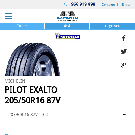
966 919 898
Contacto
Entrar
Coche
4x4
Furgoneta
MICHELIN
PILOT EXALTO
205/50R16 87V
-