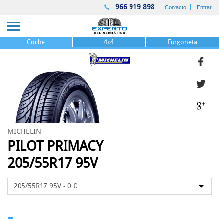
966 919 898
Contacto
Entrar
Coche
4x4
Furgoneta
MICHELIN
PILOT PRIMACY
205/55R17 95V
-