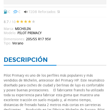
C
C
72DB
Reforzados:
Si
8.7
/ 10
Marca:
MICHELIN
Modelo:
PILOT PRIMACY
Dimensiones:
205/55 R17 95V
Tipo:
Verano
DESCRIPCIÓN
Pilot Primacy es uno de los perfiles más populares y más
vendidos de Michelin, antecesor del Primacy HP. Este neumático
diseñado para coches de ciudad y berlinas de lujo es confortable
y posee buenas prestaciones. El fabricante francés ha utilizado
toda su experiencia para fabricar esta goma que muestra una
excelente tracción en suelo mojado y, al mismo tiempo,
distancias de frenado hasta 2 metros más cortas en carreteras
deslizantes. Producido en las fábricas Michelin de Europa, Pilot