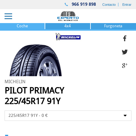
966 919 898
Contacto
Entrar
Coche
4x4
Furgoneta
MICHELIN
PILOT PRIMACY
225/45R17 91Y
-