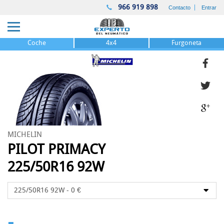
966 919 898
Contacto
Entrar
Coche
4x4
Furgoneta
MICHELIN
PILOT PRIMACY
225/50R16 92W
-