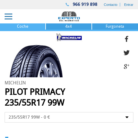
966 919 898
Contacto
Entrar
Coche
4x4
Furgoneta
MICHELIN
PILOT PRIMACY
235/55R17 99W
-