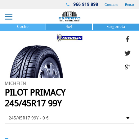
966 919 898
Contacto
Entrar
Coche
4x4
Furgoneta
MICHELIN
PILOT PRIMACY
245/45R17 99Y
-