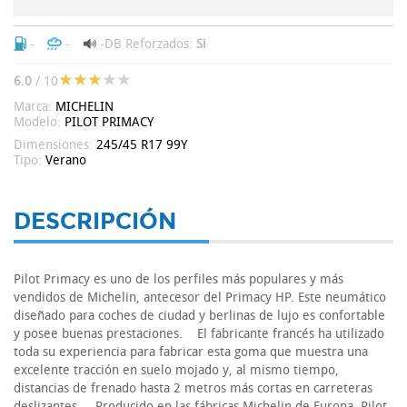
-
-
-DB
Reforzados:
Si
6.0
/ 10
Marca:
MICHELIN
Modelo:
PILOT PRIMACY
Dimensiones:
245/45 R17 99Y
Tipo:
Verano
DESCRIPCIÓN
Pilot Primacy es uno de los perfiles más populares y más
vendidos de Michelin, antecesor del Primacy HP. Este neumático
diseñado para coches de ciudad y berlinas de lujo es confortable
y posee buenas prestaciones. El fabricante francés ha utilizado
toda su experiencia para fabricar esta goma que muestra una
excelente tracción en suelo mojado y, al mismo tiempo,
distancias de frenado hasta 2 metros más cortas en carreteras
deslizantes. Producido en las fábricas Michelin de Europa, Pilot