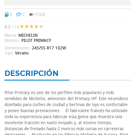
E
C
72DB
8.2
/ 10
Marca:
MICHELIN
Modelo:
PILOT PRIMACY
Dimensiones:
245/55 R17 102W
Tipo:
Verano
DESCRIPCIÓN
Pilot Primacy es uno de los perfiles más populares y más
vendidos de Michelin, antecesor del Primacy HP. Este neumático
diseñado para coches de ciudad y berlinas de lujo es confortable
y posee buenas prestaciones. El fabricante francés ha utilizado
toda su experiencia para fabricar esta goma que muestra una
excelente tracción en suelo mojado y, al mismo tiempo,
distancias de frenado hasta 2 metros más cortas en carreteras
deslizantes. Producido en las fábricas Michelin de Europa, Pilot