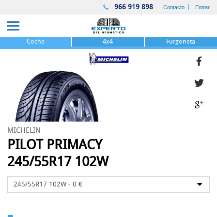
966 919 898
Contacto
Entrar
Coche
4x4
Furgoneta
MICHELIN
PILOT PRIMACY
245/55R17 102W
-