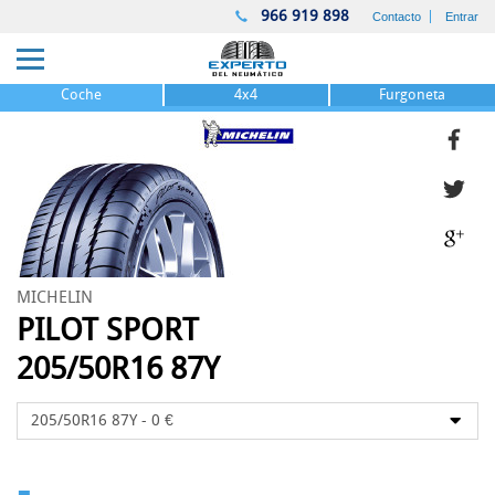
966 919 898
Contacto
Entrar
Coche
4x4
Furgoneta
MICHELIN
PILOT SPORT
205/50R16 87Y
-