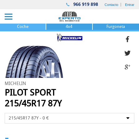
966 919 898
Contacto
Entrar
Coche
4x4
Furgoneta
MICHELIN
PILOT SPORT
215/45R17 87Y
-