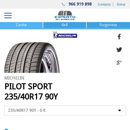
966 919 898
Contacto
Entrar
Coche
4x4
Furgoneta
MICHELIN
PILOT SPORT
235/40R17 90Y
-