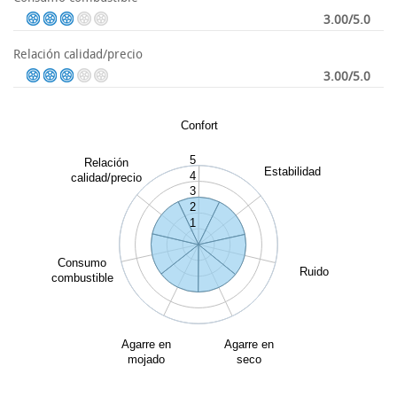
3.00/5.0
Relación calidad/precio
3.00/5.0
Confort
5
Relación
Estabilidad
4
calidad/precio
3
2
1
Consumo
Ruido
combustible
Agarre en
Agarre en
mojado
seco