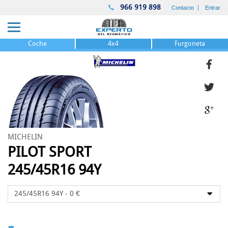
966 919 898
Contacto
Entrar
Coche
4x4
Furgoneta
MICHELIN
PILOT SPORT
245/45R16 94Y
-