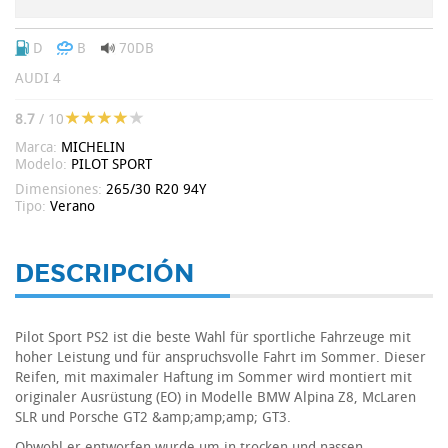
D
B
70DB
AUDI 4
8.7
/ 10
Marca:
MICHELIN
Modelo:
PILOT SPORT
Dimensiones:
265/30 R20 94Y
Tipo:
Verano
DESCRIPCIÓN
Pilot Sport PS2 ist die beste Wahl für sportliche Fahrzeuge mit
hoher Leistung und für anspruchsvolle Fahrt im Sommer. Dieser
Reifen, mit maximaler Haftung im Sommer wird montiert mit
originaler Ausrüstung (EO) in Modelle BMW Alpina Z8, McLaren
SLR und Porsche GT2 &amp;amp;amp; GT3.
Obwohl er entworfen wurde um in trocken und nassen