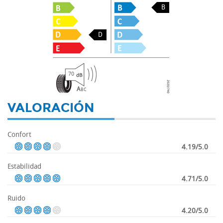
B
D
70
A
B
C
VALORACIÓN
Confort
4.19/5.0
Estabilidad
4.71/5.0
Ruido
4.20/5.0