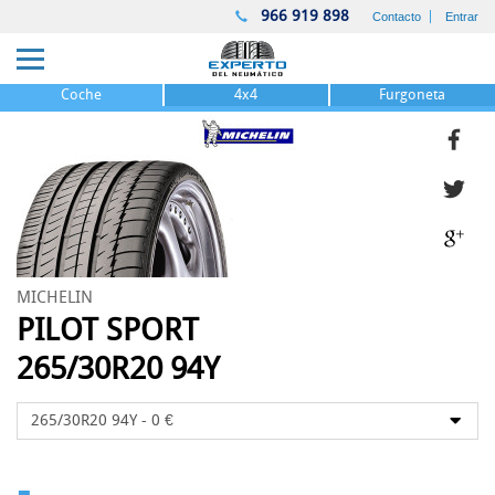
966 919 898
Contacto
Entrar
Coche
4x4
Furgoneta
MICHELIN
PILOT SPORT
265/30R20 94Y
-