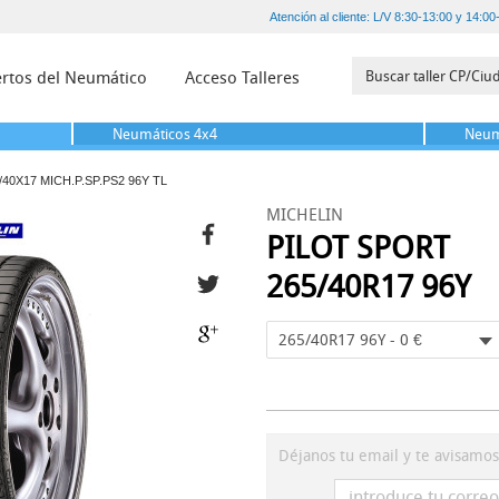
Atención al cliente: L/V 8:30-13:00 y 14:00
rtos del Neumático
Acceso Talleres
Neumáticos
4x4
Neum
/40X17 MICH.P.SP.PS2 96Y TL
MICHELIN
PILOT SPORT
265/40R17 96Y
265/40R17 96Y - 0 €
Déjanos tu email y te avisamo