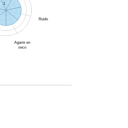
1
Ruido
Agarre en
seco