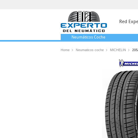
Red Expe
Neumáticos
Coche
Home
Neumaticos coche
MICHELIN
205