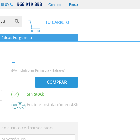
966 919 898
-18:00
Contacto
Entrar
TU CARRITO
áticos
Furgoneta
-
(IVA incluído en Península y Baleares)
COMPRAR
Sin stock
Envío e instalación en 48h
s en cuanto recibamos stock