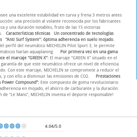
ee una excelente estabilidad en curva y frena 3 metros antes
cción: una precisión al volante reconocida por los fabricantes
ca y una duración notables, fruto de las 15 victorias
ns.
Características técnicas
Un concentrado de tecnologías
s
“Anti Surf System”: óptima adherencia en suelo mojado.
 del perfil del neumático MICHELIN Pilot Sport 3, le permite
neumáticos harían aquaplaning.
Por primera vez en una gama
ce el marcaje “GREEN X”:
El marcaje “GREEN X” situado en el
a garantía de que este neumático ofrece un nivel de eficiencia
ado. Con este marcaje, MICHELIN se compromete a reducir el
s, y con ello a disminuir las emisiones de CO2.
Prestaciones
een Power Compound”:
Este compuesto de goma revolucionario
a adherencia en mojado, el ahorro de carburante y la duración.
24h de “Le Mans”, MICHELIN inventa el deporte responsable!
4.04/5.0