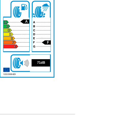
A
F
71
71dB