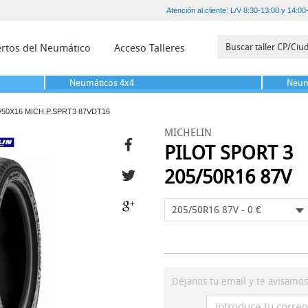
Atención al cliente: L/V 8:30-13:00 y 14:00
rtos del Neumático
Acceso Talleres
Neumáticos
4x4
Neum
/50X16 MICH.P.SPRT3 87VDT16
MICHELIN
PILOT SPORT 3
205/50R16 87V
205/50R16 87V - 0 €
Déjanos tu email y te avisamo