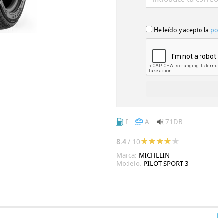
He leído y acepto la
po
F
A
71DB
8.4
/ 10
Marca:
MICHELIN
Modelo:
PILOT SPORT 3