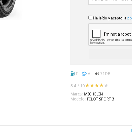
He leído y acepto la
po
F
A
71DB
8.4
/ 10
Marca:
MICHELIN
Modelo:
PILOT SPORT 3