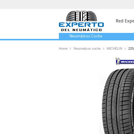
Red Expe
Neumáticos
Coche
Home
Neumaticos coche
MICHELIN
225