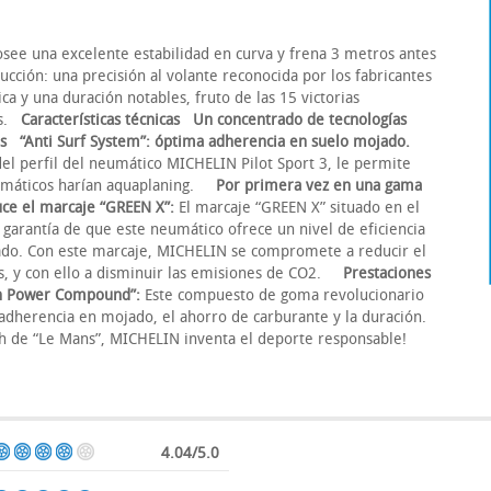
ee una excelente estabilidad en curva y frena 3 metros antes
cción: una precisión al volante reconocida por los fabricantes
ca y una duración notables, fruto de las 15 victorias
ns.
Características técnicas
Un concentrado de tecnologías
s
“Anti Surf System”: óptima adherencia en suelo mojado.
 del perfil del neumático MICHELIN Pilot Sport 3, le permite
neumáticos harían aquaplaning.
Por primera vez en una gama
ce el marcaje “GREEN X”:
El marcaje “GREEN X” situado en el
a garantía de que este neumático ofrece un nivel de eficiencia
ado. Con este marcaje, MICHELIN se compromete a reducir el
s, y con ello a disminuir las emisiones de CO2.
Prestaciones
een Power Compound”:
Este compuesto de goma revolucionario
a adherencia en mojado, el ahorro de carburante y la duración.
24h de “Le Mans”, MICHELIN inventa el deporte responsable!
4.04/5.0