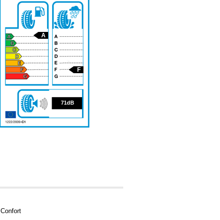
A
F
71
71dB
Confort