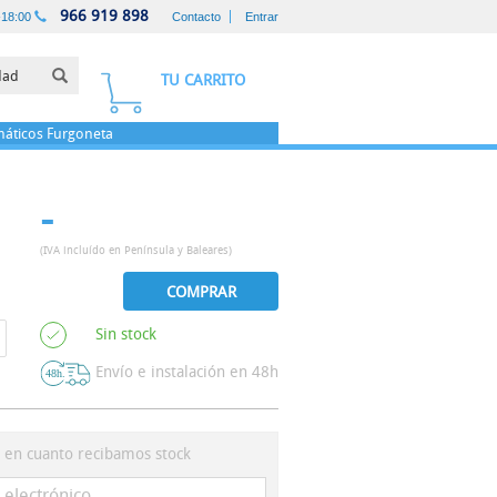
966 919 898
-18:00
Contacto
Entrar
TU CARRITO
áticos
Furgoneta
-
(IVA incluído en Península y Baleares)
COMPRAR
Sin stock
Envío e instalación en 48h
s en cuanto recibamos stock