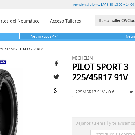
Atención al cliente: L/V 8:30-13:00 y 14:00
rtos del Neumático
Acceso Talleres
Neumáticos
4x4
Neum
/45X17 MICH.P.SPORT3 91V
MICHELIN
PILOT SPORT 3
225/45R17 91V
225/45R17 91V - 0 €
Déjanos tu email y te avisamo