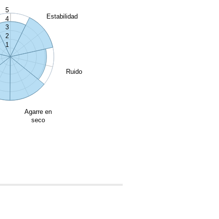
5
Estabilidad
4
3
2
1
Ruido
Agarre en
seco