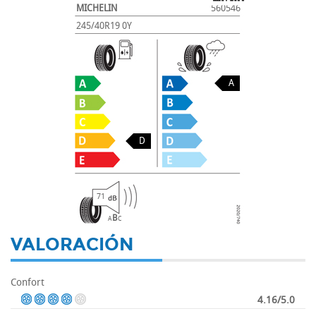
MICHELIN
560546
245/40R19 0Y
A
D
71
B
A
C
VALORACIÓN
Confort
4.16/5.0