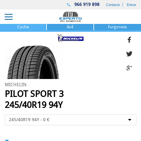
966 919 898
Contacto
Entrar
Coche
4x4
Furgoneta
MICHELIN
PILOT SPORT 3
245/40R19 94Y
-