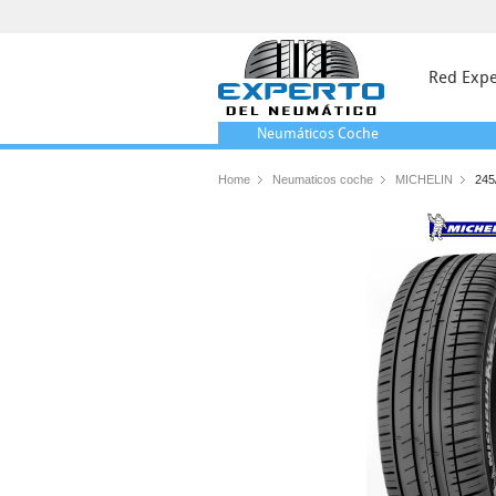
Red Expe
Neumáticos
Coche
Home
Neumaticos coche
MICHELIN
245