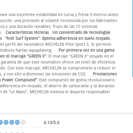
ee una excelente estabilidad en curva y frena 3 metros antes
cción: una precisión al volante reconocida por los fabricantes
ca y una duración notables, fruto de las 15 victorias
ns.
Características técnicas
Un concentrado de tecnologías
s
“Anti Surf System”: óptima adherencia en suelo mojado.
 del perfil del neumático MICHELIN Pilot Sport 3, le permite
neumáticos harían aquaplaning.
Por primera vez en una gama
ce el marcaje “GREEN X”:
El marcaje “GREEN X” situado en el
a garantía de que este neumático ofrece un nivel de eficiencia
ado. Con este marcaje, MICHELIN se compromete a reducir el
s, y con ello a disminuir las emisiones de CO2.
Prestaciones
een Power Compound”:
Este compuesto de goma revolucionario
a adherencia en mojado, el ahorro de carburante y la duración.
24h de “Le Mans”, MICHELIN inventa el deporte responsable!
4.13/5.0