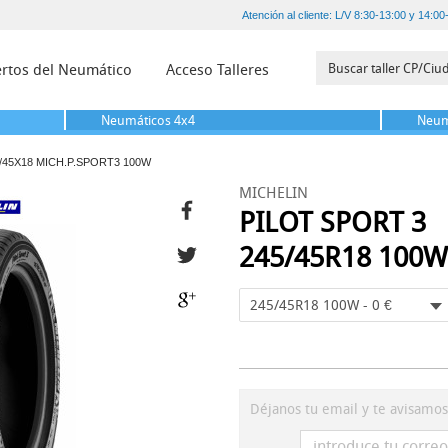
Atención al cliente: L/V 8:30-13:00 y 14:00
rtos del Neumático
Acceso Talleres
Neumáticos
4x4
Neum
/45X18 MICH.P.SPORT3 100W
MICHELIN
PILOT SPORT 3
245/45R18 100W
245/45R18 100W - 0 €
Déjanos tu email y te avisamo