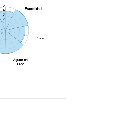
5
Estabilidad
4
3
2
1
Ruido
Agarre en
seco