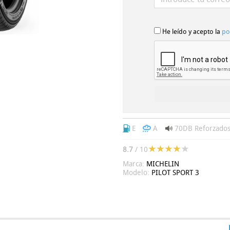
He leído y acepto la
po
E
A
70DB
Reforzado
8.7
/ 10
Marca:
MICHELIN
Modelo:
PILOT SPORT 3