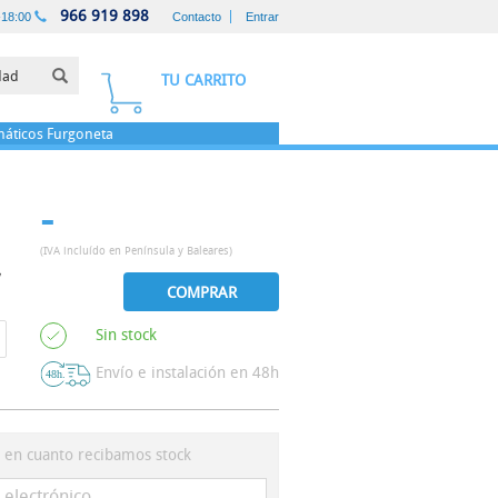
966 919 898
-18:00
Contacto
Entrar
TU CARRITO
áticos
Furgoneta
-
(IVA incluído en Península y Baleares)
COMPRAR
Sin stock
Envío e instalación en 48h
s en cuanto recibamos stock