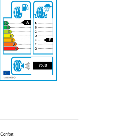
A
E
70
70dB
Confort