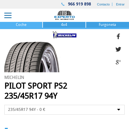
966 919 898
Contacto
Entrar
Coche
4x4
Furgoneta
MICHELIN
PILOT SPORT PS2
235/45R17 94Y
-