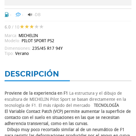
-
-
-DB
6.0
/ 10
Marca:
MICHELIN
Modelo:
PILOT SPORT PS2
Dimensiones:
235/45 R17 94Y
Tipo:
Verano
DESCRIPCIÓN
Proviene de la experiencia en F1
La estructura y el dibujo de
escultura de MICHELIN Pilot Sport se basan directamente en la
tecnología de F1. El más rápido del mercado
TECNOLOGÍA
El Variable Contact Patch (VCP) permite aumentar la superficie de
contacto con el suelo en situaciones en las que se necesitan
adherencia transversal, como en las curvas.
Dibujo muy poco recortado similar al de un neumático de F1
para resistir las deformaciones producidas por el apoyo en curva.