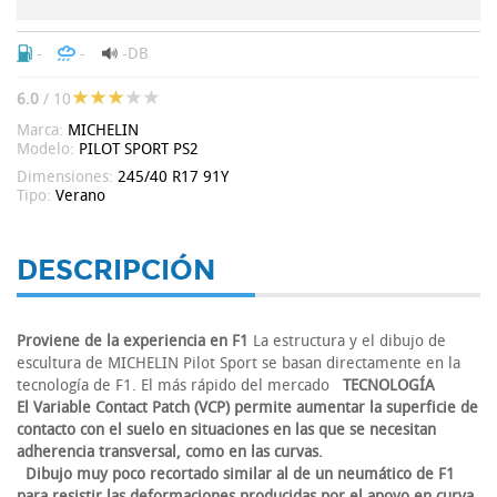
-
-
-DB
6.0
/ 10
Marca:
MICHELIN
Modelo:
PILOT SPORT PS2
Dimensiones:
245/40 R17 91Y
Tipo:
Verano
DESCRIPCIÓN
Proviene de la experiencia en F1
La estructura y el dibujo de
escultura de MICHELIN Pilot Sport se basan directamente en la
tecnología de F1. El más rápido del mercado
TECNOLOGÍA
El Variable Contact Patch (VCP) permite aumentar la superficie de
contacto con el suelo en situaciones en las que se necesitan
adherencia transversal, como en las curvas.
Dibujo muy poco recortado similar al de un neumático de F1
para resistir las deformaciones producidas por el apoyo en curva.