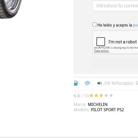
He leído y acepto la
po
-
-
-DB
Reforzados:
S
6.0
/ 10
Marca:
MICHELIN
Modelo:
PILOT SPORT PS2