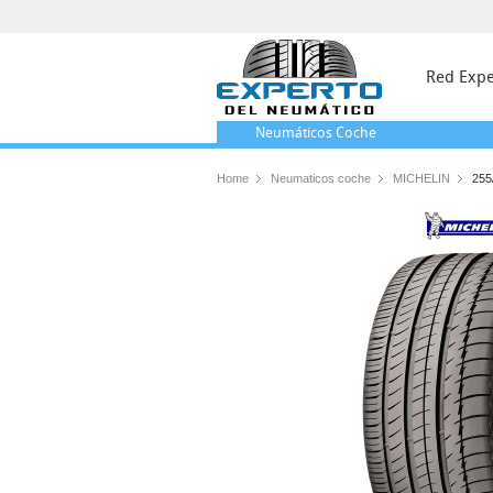
Red Expe
Neumáticos
Coche
Home
Neumaticos coche
MICHELIN
255