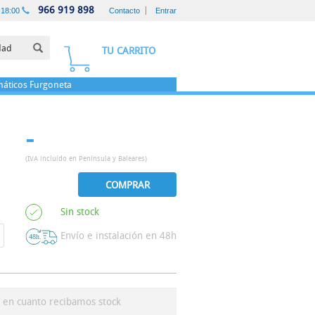
966 919 898
-18:00
Contacto
Entrar
TU CARRITO
áticos
Furgoneta
-
(IVA incluído en Península y Baleares)
COMPRAR
Sin stock
Envío e instalación en 48h
s en cuanto recibamos stock